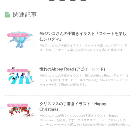
関連記事
Miジンコさんの手書きイラスト「スケートを楽し
Miジンコ（ミジンコ）
むシロクマ」
Miジンコさんの手書きイラスト「スケートを楽しむシロクマ」で
す。仲良くスケートを楽しむ2匹のシロクマを描いた作品です。
憧れのAbbey Road (アビイ・ロード)
Miジンコ（ミジンコ）
Miジンコさんの手書きイラスト「憧れのAbbey Road (アビイ・ロ
ード)」を紹介します。ビートルズの有名なアルバムのジャケット
をイメージして描かれた作品です。
クリスマスの手書きイラスト「Happy
Miジンコ（ミジンコ）
Christmas」
Miジンコさんが描くクリスマスの手書きイラスト「Happy
Christmas」を紹介します。クリスマスパーティーに向かうため
に、チキンやケーキを運んでいるかわいい動物たちの様子が描かれ
た作品です。また、ClubTとBOOTHでオリジナルグッズを販売し
ているのでご覧ください。