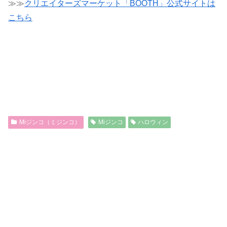
≫≫
クリエイターズマーケット「BOOTH」公式サイトは
こちら
Miジンコ（ミジンコ）
Miジンコ
ハロウィン