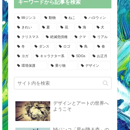
キーワードから記事を検索
Miジンコ
動物
ねこ
ハロウィン
きれい
夏
花
海
犬
クリスマス
絶滅危惧種
クマ
リアル
冬
ダンス
ロゴ
鳥
春
ヨガ
キャラクター系
SDGs
お正月
環境保護
乗り物
デザイン
デザインとアートの世界へ
ようこそ
Miジンコ「星が降る森」の