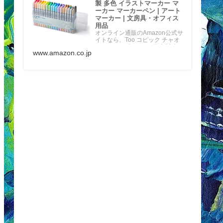
製 多色 イラストマーカー マ
ーカー マーカーペン | アート
マーカー | 文房具・オフィス
用品
オンライン通販のAmazon公式サ
イトなら、Too コピック チャオ
スタート 72色セット 日本製 多色
www.amazon.co.jp
イラストマー…